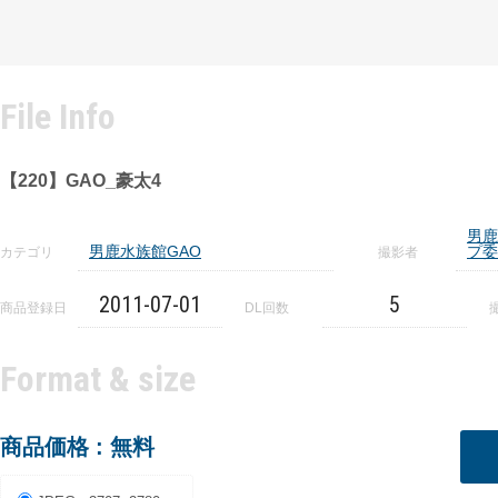
File Info
【220】GAO_豪太4
男鹿
男鹿水族館GAO
プ委
カテゴリ
撮影者
2011-07-01
5
商品登録日
DL回数
Format & size
商品価格 : 無料