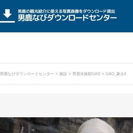
男鹿なびダウンロードセンター
>
施設
>
男鹿水族館GAO
>
GAO_豪太4