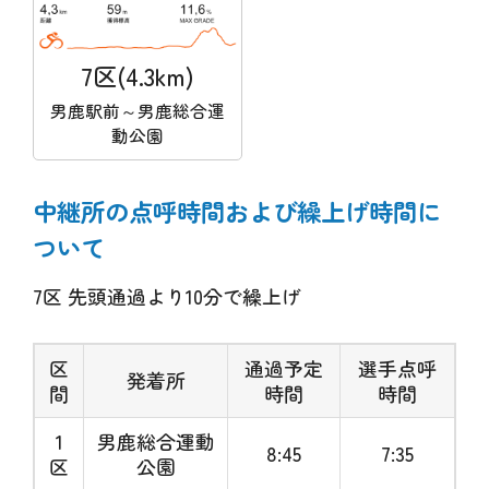
7区(4.3km)
男鹿駅前～男鹿総合運
動公園
中継所の点呼時間および繰上げ時間に
ついて
7区 先頭通過より10分で繰上げ
区
通過予定
選手点呼
発着所
間
時間
時間
1
男鹿総合運動
8:45
7:35
区
公園