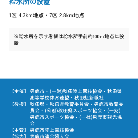
給水所の設置
1区 4.3km地点・7区 2.8km地点
※給水所を示す看板は給水所手前約100ｍ地点に設
置
【主催】
男鹿市・(一財)秋田陸上競技協会・秋田県
高等学校体育連盟・秋田魁新報社
【後援】
秋田県・秋田県教育委員会・男鹿市教育委
員会・(公財)秋田県スポーツ協会・(一財)
男鹿市スポーツ協会・(一社)男鹿市観光協
会
【主管】
男鹿市陸上競技協会
【協力】
男鹿市連合婦人会