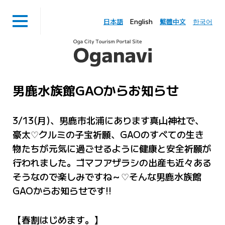
日本語
English
繁體中文
한국어
男鹿水族館GAOからお知らせ
3/13(月)、男鹿市北浦にあります真山神社で、
豪太♡クルミの子宝祈願、GAOのすべての生き
物たちが元気に過ごせるように健康と安全祈願が
行われました。ゴマフアザラシの出産も近々ある
そうなので楽しみですね～♡そんな男鹿水族館
GAOからお知らせです!!
【春割はじめます。】