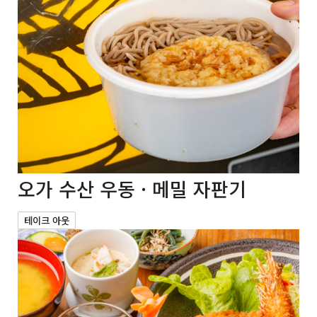
오가 수산 우동 · 메밀 자판기
테이크 아웃