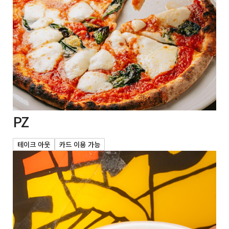
PZ
테이크 아웃
카드 이용 가능