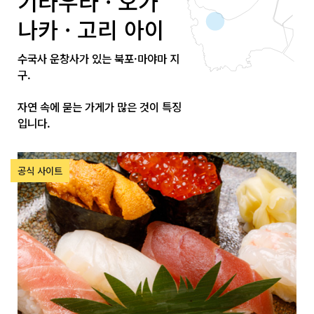
기타우라 · 오가
나카 · 고리 아이
수국사 운창사가 있는 북포·마야마 지
구.
자연 속에 묻는 가게가 많은 것이 특징
입니다.