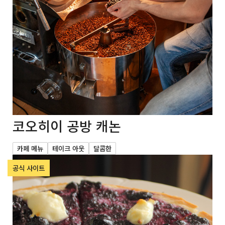
코오히이 공방 캐논
카페 메뉴
테이크 아웃
달콤한