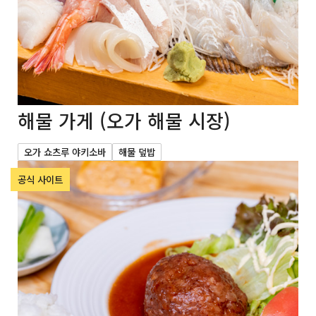
해물 가게 (오가 해물 시장)
오가 쇼츠루 야키소바
해물 덮밥