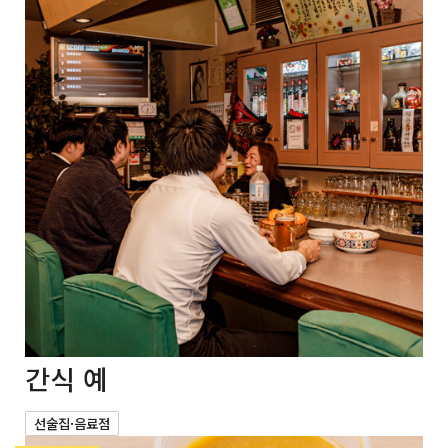
간식 예
선술집·음료점