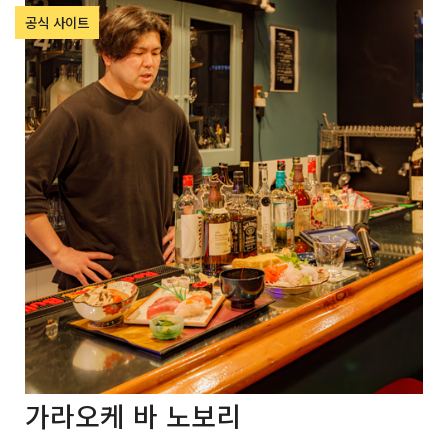
가라오케 바 노보리