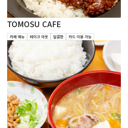
TOMOSU CAFE
카페 메뉴
테이크 아웃
달콤한
카드 이용 가능