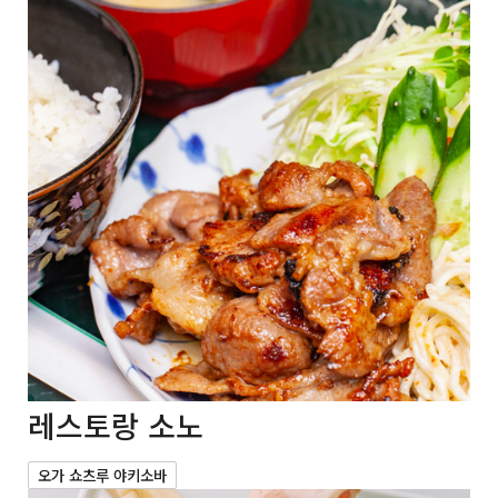
레스토랑 소노
오가 쇼츠루 야키소바