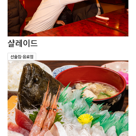
샬레이드
선술집·음료점