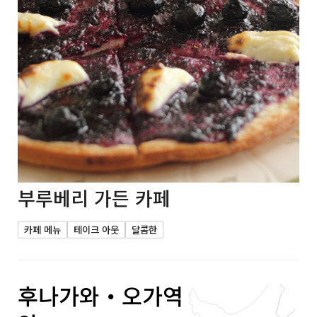
부루베리 가든 카페
카페 메뉴
테이크 아웃
달콤한
후나가와・오가역