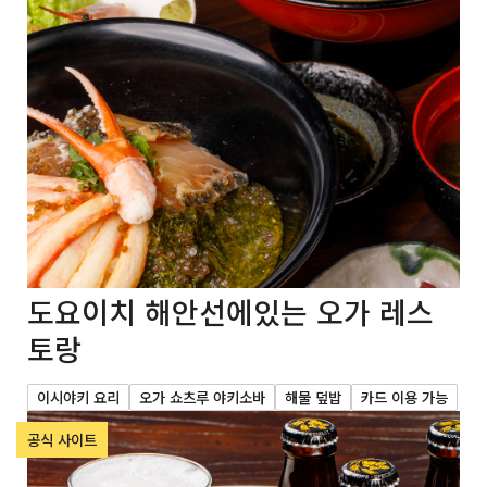
도요이치 해안선에있는 오가 레스
토랑
이시야키 요리
오가 쇼츠루 야키소바
해물 덮밥
카드 이용 가능