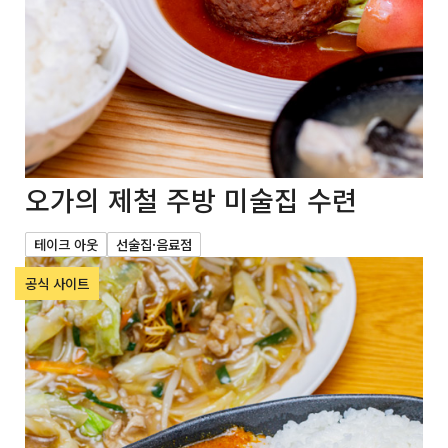
오가의 제철 주방 미술집 수련
테이크 아웃
선술집·음료점