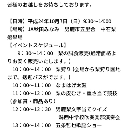
皆様のお越しをお待ちしております。
【日時】平成24年10月7日（日）9:30～14:00
【場所】JA秋田みなみ 男鹿市五里合 中石梨
選果場
【イベントスケジュール】
9：30～14：00 梨の試食販売(通常価格よ
りお安く販売いたします。)
10：00～14：00 梨狩り (会場から梨狩り園地
まで、送迎バスがでます。)
10：00～11：00 なまはげ太鼓
11：00～12：00 梨の皮むき・重さ当て競技
（参加賞・商品あり）
12：00～12：30 男鹿梨文字当てクイズ
潟西中学校吹奏楽部演奏会
13：00～14：00 五条哲也歌謡ショー