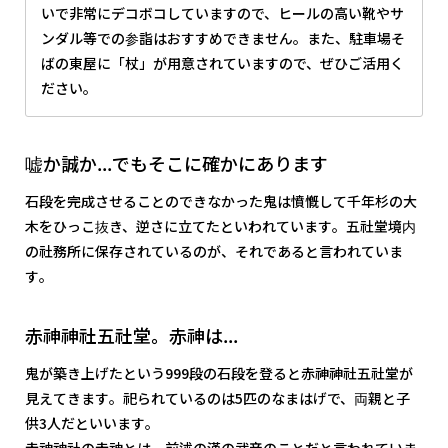
いで非常にデコボコしていますので、ヒールの高い靴やサ
ンダル等での参詣はおすすめできません。また、駐車場そ
ばの東屋に「杖」が用意されていますので、ぜひご活用く
ださい。
嘘か誠か...でもそこに確かにあります
石段を完成させることのできなかった鬼は憤慨して千年杉の大
木をひっこ抜き、逆さに立てたといわれています。五社堂境内
の社務所に保存されているのが、それであると言われていま
す。
赤神神社五社堂。赤神は...
鬼が築き上げたという999段の石段を登ると赤神神社五社堂が
見えてきます。祀られているのは5匹のなまはげで、両親と子
供3人だといいます。
赤神神社の赤神とは、前述の漢の武帝のことだと言われていま