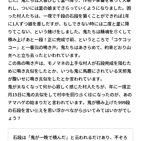
れし、ついには里の娘までさらっていくようになりました。困
った村人たちは、一夜で千段の石段を築くことができれば1年
に1人ずつ娘を差しだすが、もしできない時には二度と里に降
りてこない、という賭けをしました。鬼たちは精魂を尽くして
積み上げあと一段！正に完成寸前、というところで「コケコッ
コー」と一番鶏の鳴き声。鬼たちはあきらめて、約束どおり山
奥へと立ち去ったといわれています。
この鳥の鳴き声は、モノマネの上手な村人が石段完成を阻むた
めに鳴き真似をしたとか、いつも鬼に馬鹿にされている天邪鬼
が腹いせに鳴き真似をしたとか言われています。
鬼が来なくなって何か心寂しく感じた村人たちが、年に一度正
月15日に鬼の真似をして村中を回り歩く様になったのが、あの
ナマハゲの始まりだと言われています。鬼が積み上げた999段
の石段を言い伝えを思い浮かべながら歩いてみてはいかがでし
ょう？
石段は「鬼が一晩で積んだ」と云われるだけあり、不ぞろ