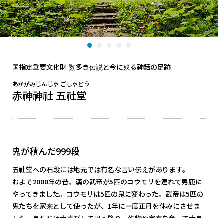
国指定重要文化財 数多き伝説と今に残る神話の足跡
あかがみじんじゃ ごしゃどう
赤神神社 五社堂
鬼が積んだ999段
五社堂への石段には地元では有名な言い伝えがあります。
およそ2000年の昔、漢の武帝が5匹のコウモリを連れて男鹿に
やってきました。コウモリは5匹の鬼に変わった。武帝は5匹の
鬼たちを家来として使ったが、1年に一度正月を休みにさせま
した。鬼たちは大喜びして里へ降り、作物や家畜を奪って大暴