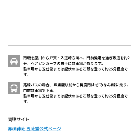
南磯を船川から戸賀・入道崎方向へ、門前漁港を過ぎ坂道を約2
分。ヘアピンカーブの右手に駐車場があります。
駐車場から五社堂までは起伏のある石段を登って約25分程度で
す。
路線バスの場合、JR男鹿駅前から男鹿南(おがみなみ)線に乗り、
門前駐車場で下車。
駐車場から五社堂までは起伏のある石段を登って約25分程度で
す。
関連サイト
赤神神社 五社堂公式ページ