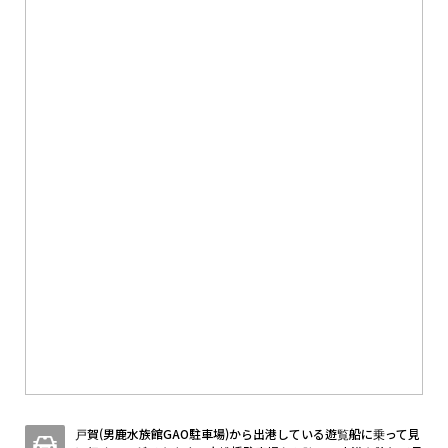
戸賀(男鹿水族館GAO駐車場)から出港している遊覧船に乗って見