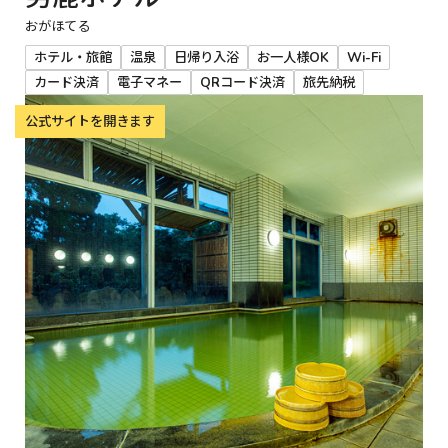
おがほてる
ホテル・旅館
温泉
日帰り入浴
お一人様OK
Wi-Fi
カード決済
電子マネー
QRコード決済
旅先納税