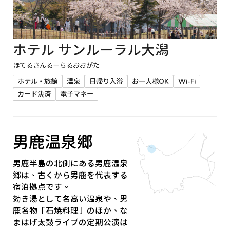
ホテル サンルーラル大潟
ほてるさんるーらるおおがた
ホテル・旅館
温泉
日帰り入浴
お一人様OK
Wi-Fi
カード決済
電子マネー
男鹿温泉郷
男鹿半島の北側にある男鹿温泉
郷は、古くから男鹿を代表する
宿泊拠点です。
効き湯として名高い温泉や、男
鹿名物「石焼料理」のほか、な
まはげ太鼓ライブの定期公演は