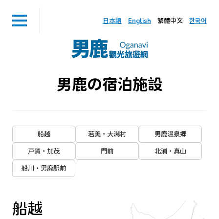
日本語
English
繁體中文
한국어
男鹿の宿泊施設
船越
若美・大潟村
男鹿温泉郷
戸賀・加茂
門前
北浦・真山
船川・男鹿駅前
船越