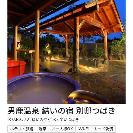
男鹿温泉 結いの宿 別邸つばき
おがおんせん ゆいのやど べっていつばき
ホテル・旅館
温泉
お一人様OK
Wi-Fi
カード決済