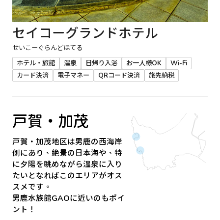
セイコーグランドホテル
せいこーぐらんどほてる
ホテル・旅館
温泉
日帰り入浴
お一人様OK
Wi-Fi
カード決済
電子マネー
QRコード決済
旅先納税
戸賀・加茂
戸賀・加茂地区は男鹿の西海岸
側にあり、絶景の日本海や、特
に夕陽を眺めながら温泉に入り
たいとなればこのエリアがオス
スメです。
男鹿水族館GAOに近いのもポイ
ント！