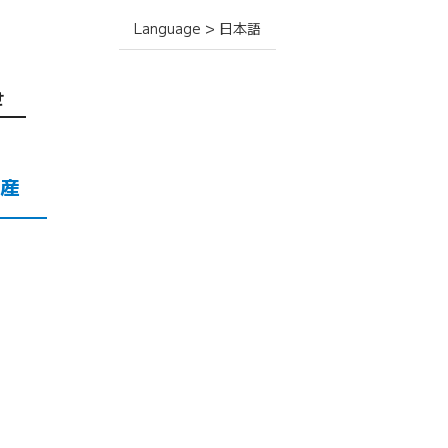
Language > 日本語
せ
産