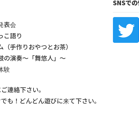
SNSで
の発表会
昔っこ語り
イム（手作りおやつとお茶）
太鼓の演奏～「舞悠人」～
体験
にご連絡下さい。
けでも！どんどん遊びに来て下さい。