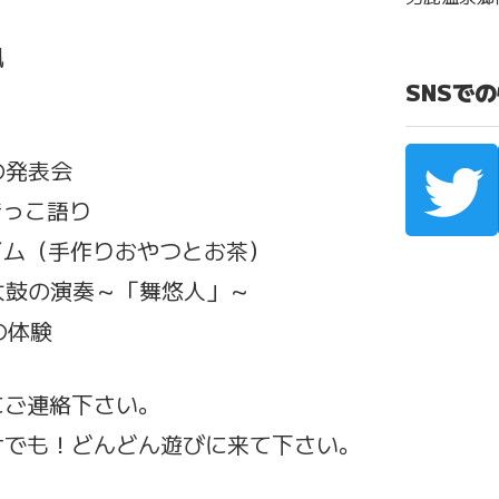
風
SNSで
の発表会
昔っこ語り
タイム（手作りおやつとお茶）
と太鼓の演奏～「舞悠人」～
の体験
にご連絡下さい。
けでも！どんどん遊びに来て下さい。