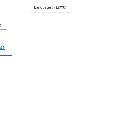
Language > 日本語
せ
産