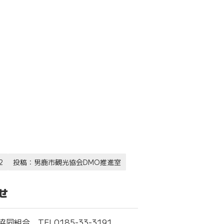
！
2
投稿：男鹿市観光協会DMO推進室
せ
同組合 TEL0185-33-3191