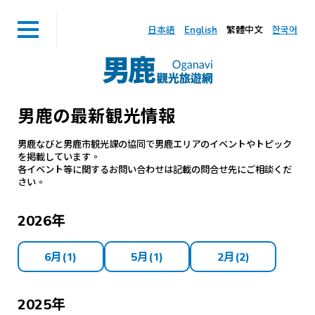
日本語
English
繁體中文
한국어
男鹿の最新観光情報
男鹿なびと男鹿市観光課の協同で男鹿エリアのイベントやトピック
を掲載しています。
各イベント等に関するお問い合わせは記載の問合せ先にご相談くだ
さい。
2026年
6月(1)
5月(1)
2月(2)
2025年