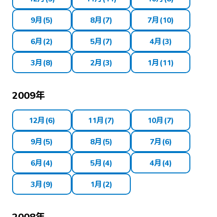
9月(5)
8月(7)
7月(10)
6月(2)
5月(7)
4月(3)
3月(8)
2月(3)
1月(11)
2009年
12月(6)
11月(7)
10月(7)
9月(5)
8月(5)
7月(6)
6月(4)
5月(4)
4月(4)
3月(9)
1月(2)
2008年