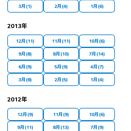
3月(1)
2月(4)
1月(6)
2013年
12月(11)
11月(11)
10月(6)
9月(8)
8月(10)
7月(14)
6月(9)
5月(9)
4月(7)
3月(8)
2月(5)
1月(4)
2012年
12月(9)
11月(9)
10月(6)
9月(11)
8月(13)
7月(9)