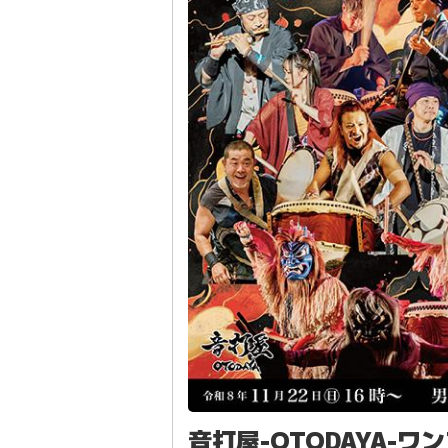
音打屋-OTODAYA-ワ