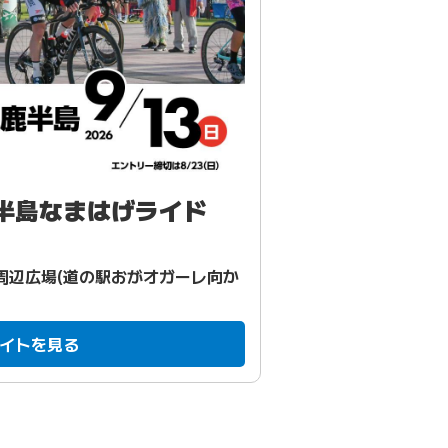
鹿半島なまはげライド
周辺広場(道の駅おがオガーレ向か
イトを見る