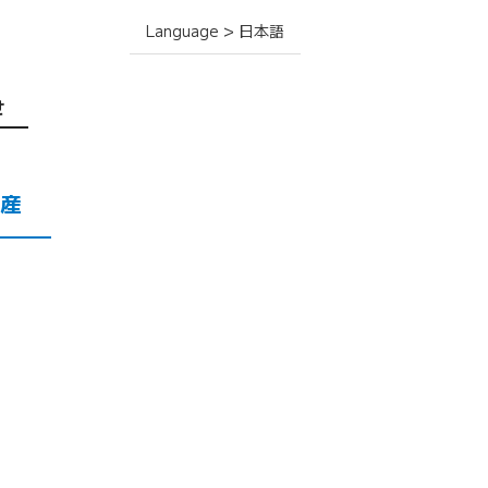
Language > 日本語
せ
産