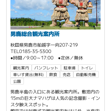
男鹿総合観光案内所
秋田県男鹿市船越字一向207-219
TEL0185-35-5300
●時間／9:00～17:00 ●定休／無休
観光案内
パンフレット
駐車場
トイレ
車いす貸出(無料)
飲食
売店
自動販売機
公園
男鹿半島の入口にある観光案内所。敷地内の
15mの巨大ナマハゲは人気の記念撮影・イン
スタ映えスポット。
館内では対面式で観光案内をはじめ、半島内