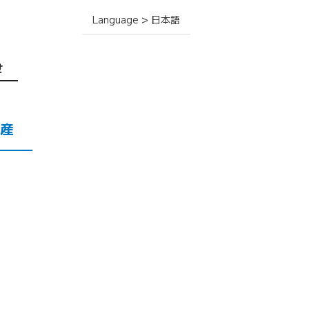
Language > 日本語
せ
産