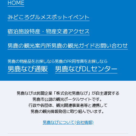
HOME
みどころ
グルメスポット
イベント
宿泊施設
特産・物産
交通アクセス
男鹿の観光案内所
男鹿の観光ガイド
お問い合わせ
男鹿の物産品をお探しなら
男鹿のPR用写真をお探しなら
男鹿なび通販
男鹿なびDLセンター
男鹿なびは民間企業「株式会社男鹿なび」が自主運営する
男鹿市公認の観光ポータルサイトです。
行政や各団体、観光関連事業者等と連携して
男鹿の観光情報発信に取り組んでいます。
男鹿なびについて(会社情報)