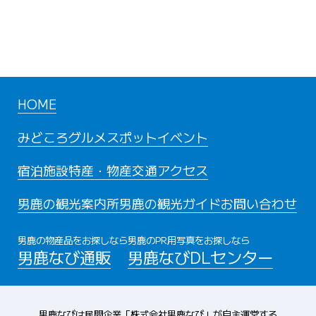
HOME
みどころ
グルメスポット
イベント
宿泊施設
特産・物産
交通アクセス
男鹿の観光案内所
男鹿の観光ガイド
お問い合わせ
男鹿の物産品をお探しなら
男鹿のPR用写真をお探しなら
男鹿なび通販
男鹿なびDLセンター
男鹿なびは民間企業「株式会社男鹿なび」が自主運営する