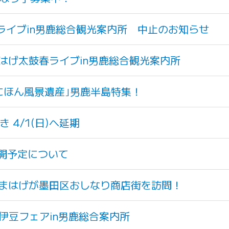
鼓春ライブin男鹿総合観光案内所 中止のお知らせ
まはげ太鼓春ライブin男鹿総合観光案内所
送｢にほん風景遺産｣男鹿半島特集！
 4/1(日)へ延期
開予定について
なまはげが墨田区おしなり商店街を訪問！
南伊豆フェアin男鹿総合案内所