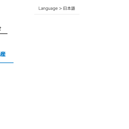
Language > 日本語
せ
産