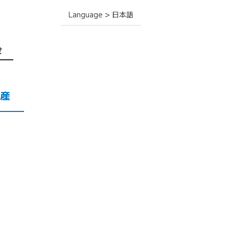
Language > 日本語
せ
産