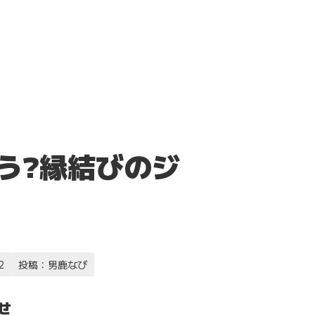
かなう?縁結びのジ
2
投稿：男鹿なび
せ