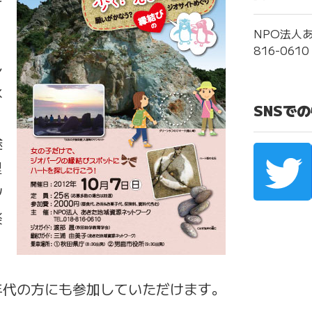
NPO法人あ
816-0610
し
水
SNSで
途
里
ツ
楽
年代の方にも参加していただけます。