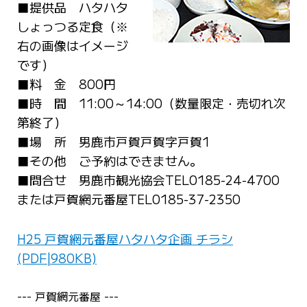
■提供品 ハタハタ
しょっつる定食（※
右の画像はイメージ
です）
■料 金 800円
■時 間 11:00～14:00（数量限定・売切れ次
第終了）
■場 所 男鹿市戸賀戸賀字戸賀1
■その他 ご予約はできません。
■問合せ 男鹿市観光協会TEL0185-24-4700
または戸賀網元番屋TEL0185-37-2350
H25 戸賀網元番屋ハタハタ企画 チラシ
(PDF|980KB)
--- 戸賀網元番屋 ---