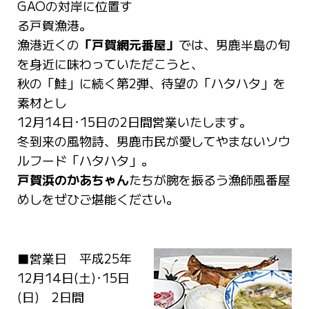
GAOの対岸に位置す
る戸賀漁港。
漁港近くの
「戸賀網元番屋」
では、男鹿半島の旬
を身近に味わっていただこうと、
秋の「鮭」に続く第2弾、待望の「ハタハタ」を
素材とし
12月14日･15日の2日間営業いたします。
冬到来の風物詩、男鹿市民が愛してやまないソウ
ルフード「ハタハタ」。
戸賀浜のかあちゃん
たちが腕を振るう漁師風番屋
めしをぜひご堪能ください。
■営業日 平成25年
12月14日(土)･15日
(日) 2日間