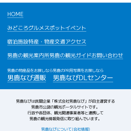
HOME
みどころ
グルメスポット
イベント
宿泊施設
特産・物産
交通アクセス
男鹿の観光案内所
男鹿の観光ガイド
お問い合わせ
男鹿の物産品をお探しなら
男鹿のPR用写真をお探しなら
男鹿なび通販
男鹿なびDLセンター
男鹿なびは民間企業「株式会社男鹿なび」が自主運営する
男鹿市公認の観光ポータルサイトです。
行政や各団体、観光関連事業者等と連携して
男鹿の観光情報発信に取り組んでいます。
男鹿なびについて(会社情報)