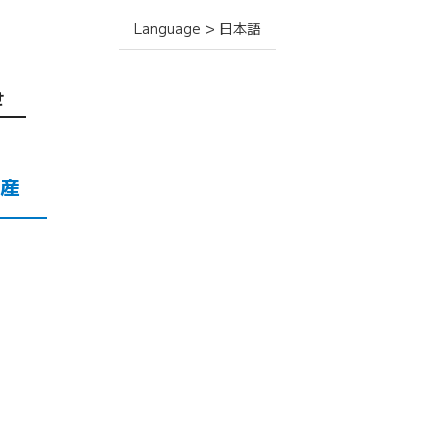
Language > 日本語
せ
産