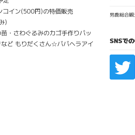
予定
コイン(500円)の特価販売
男鹿総合観光
み)
の苗・さわぐるみのカゴ手作りバッ
SNSで
など もりだくさん☆ババヘラアイ