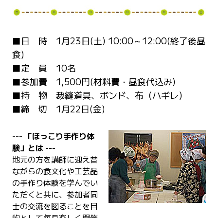
■日 時 1月23日(土) 10:00～12:00(終了後昼
食)
■定 員 10名
■参加費 1,500円(材料費・昼食代込み)
■持 物 裁縫道具、ボンド、布（ハギレ）
■締 切 1月22日(金)
--- 「ほっこり手作り体
験」とは ---
地元の方を講師に迎え昔
ながらの食文化や工芸品
の手作り体験を学んでい
ただくと共に、参加者同
士の交流を図ることを目
的として毎月楽しく開催