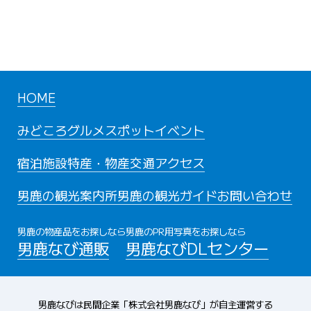
HOME
みどころ
グルメスポット
イベント
宿泊施設
特産・物産
交通アクセス
男鹿の観光案内所
男鹿の観光ガイド
お問い合わせ
男鹿の物産品をお探しなら
男鹿のPR用写真をお探しなら
男鹿なび通販
男鹿なびDLセンター
男鹿なびは民間企業「株式会社男鹿なび」が自主運営する