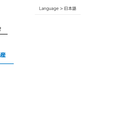
Language > 日本語
せ
産