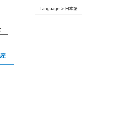
Language > 日本語
せ
産