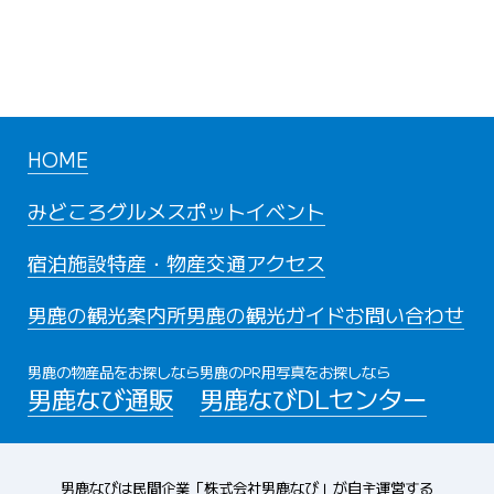
HOME
みどころ
グルメスポット
イベント
宿泊施設
特産・物産
交通アクセス
男鹿の観光案内所
男鹿の観光ガイド
お問い合わせ
男鹿の物産品をお探しなら
男鹿のPR用写真をお探しなら
男鹿なび通販
男鹿なびDLセンター
男鹿なびは民間企業「株式会社男鹿なび」が自主運営する