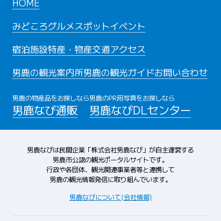
HOME
みどころ
グルメスポット
イベント
宿泊施設
特産・物産
交通アクセス
男鹿の観光案内所
男鹿の観光ガイド
お問い合わせ
男鹿の物産品をお探しなら
男鹿のPR用写真をお探しなら
男鹿なび通販
男鹿なびDLセンター
男鹿なびは民間企業「株式会社男鹿なび」が自主運営する
男鹿市公認の観光ポータルサイトです。
行政や各団体、観光関連事業者等と連携して
男鹿の観光情報発信に取り組んでいます。
男鹿なびについて(会社情報)