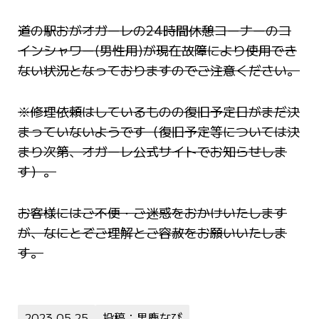
道の駅おがオガーレの24時間休憩コーナーのコ
インシャワー(男性用)が現在故障により使用でき
ない状況となっておりますのでご注意ください。
※修理依頼はしているものの復旧予定日がまだ決
まっていないようです（復旧予定等については決
まり次第、オガーレ公式サイトでお知らせしま
す）。
お客様にはご不便・ご迷惑をおかけいたします
が、なにとぞご理解とご容赦をお願いいたしま
す。
2023.05.25
投稿：男鹿なび