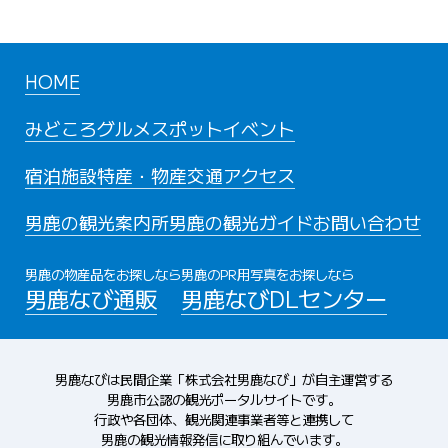
HOME
みどころ
グルメスポット
イベント
宿泊施設
特産・物産
交通アクセス
男鹿の観光案内所
男鹿の観光ガイド
お問い合わせ
男鹿の物産品をお探しなら
男鹿のPR用写真をお探しなら
男鹿なび通販
男鹿なびDLセンター
男鹿なびは民間企業「株式会社男鹿なび」が自主運営する
男鹿市公認の観光ポータルサイトです。
行政や各団体、観光関連事業者等と連携して
男鹿の観光情報発信に取り組んでいます。