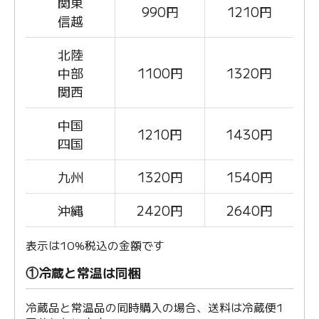
関東
990
円
1210円
信越
北陸
中部
1100
円
1320円
関西
中国
1210
円
1430円
四国
九州
1320
円
1540円
沖縄
2420
円
2640円
表示は10%税込の金額です
①冷蔵と常温は同梱
冷蔵品と常温品の同時購入の場合、送料は冷蔵便1