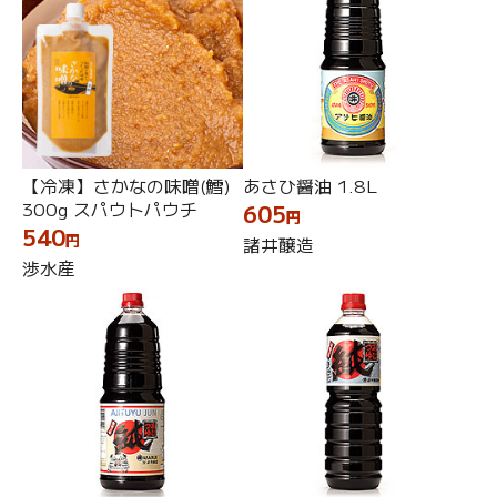
【冷凍】さかなの味噌(鱈)
あさひ醤油 1.8L
300g スパウトパウチ
605
円
540
円
諸井醸造
渉水産