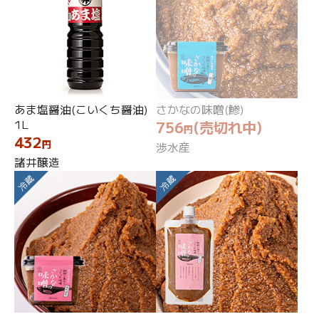
あま塩醤油(こいくち醤油)
さかなの味噌(鯵)
1L
756
(売切れ中)
円
432
円
渉水産
諸井醸造
冷蔵
冷蔵