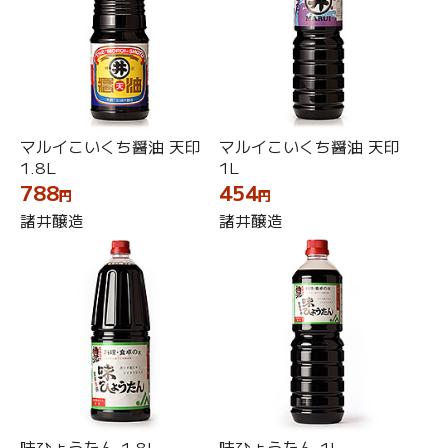
マルイこいくち醤油 天印
マルイこいくち醤油 天印
1.8L
1L
788
454
円
円
諸井醸造
諸井醸造
味ひょうたん 1.8L
味ひょうたん 1L