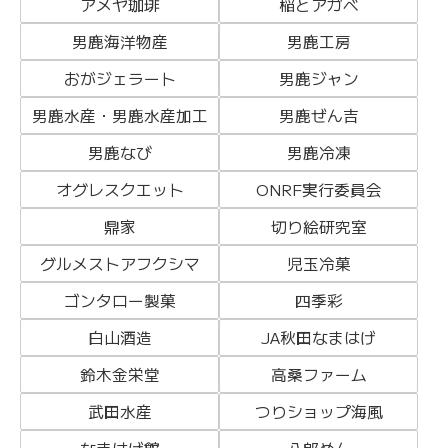
アメヤ珈琲
稲とアガベ
男鹿海洋物産
男鹿工房
おがジェラート
男鹿ジャン
男鹿水産・男鹿水産加工
男鹿ぜん吉
男鹿なび
男鹿冷凍
オグレスクエット
ONRF実行委員会
鼎家
切り絵研究室
グルメストアフクシマ
児玉冷菓
ゴンタロー製菓
四季彩
白山酒造
JA秋田なまはげ
鈴木金栄堂
高桑ファーム
武田水産
つりショップ海風