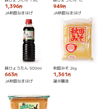
1,396
949
円
円
JA秋田なまはげ
JA秋田なまはげ
味ひょうたん 500ml
秋田みそ 2kg
663
1,361
円
円
JA秋田なまはげ
諸井醸造