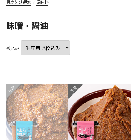
男鹿なび通販
調味料
味噌・醤油
絞込み
冷凍
冷凍