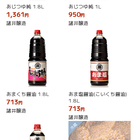
あじつゆ純 1.8L
あじつゆ純 1L
1,361
950
円
円
諸井醸造
諸井醸造
あまくち醤油 1.8L
あま塩醤油(こいくち醤油)
1.8L
713
円
713
円
諸井醸造
諸井醸造
冷蔵