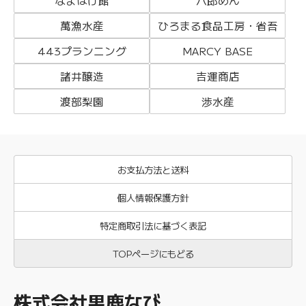
なまはげ館
八郎めん
萬漁水産
ひろまる食品工房・省吾
443プランニング
MARCY BASE
諸井醸造
吉運商店
渡部梨園
渉水産
お支払方法と送料
個人情報保護方針
特定商取引法に基づく表記
TOPページにもどる
株式会社男鹿なび