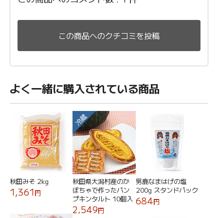
この商品へのクチコミを投稿
よく一緒に購入されている商品
冷蔵
秋田みそ 2kg
秋田県大潟村産のか
男鹿なまはげの塩
ぼちゃで作ったパン
200g スタンドパック
1,361
円
プキンタルト 10個入
684
円
2,549
円