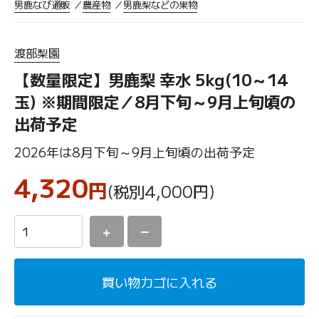
男鹿なび通販
農産物
男鹿梨などの果物
渡部梨園
【数量限定】男鹿梨 幸水 5kg(10～14
玉) ※期間限定／8月下旬～9月上旬頃の
出荷予定
2026年は8月下旬～9月上旬頃の出荷予定
4,320
円
(税別4,000
円
)
＋
－
買い物カゴに入れる