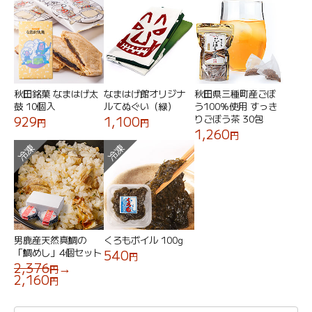
秋田銘菓 なまはげ太
なまはげ館オリジナ
秋田県三種町産ごぼ
鼓 10個入
ルてぬぐい（緑）
う100%使用 すっき
りごぼう茶 30包
929
1,100
円
円
1,260
円
冷凍
冷凍
男鹿産天然真鯛の
くろもボイル 100g
「鯛めし」4個セット
540
円
2,376
→
円
2,160
円