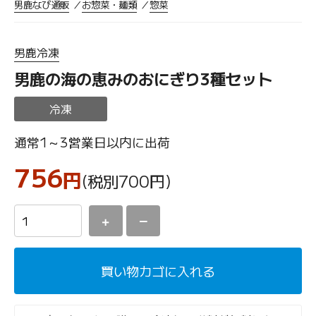
男鹿なび通販
お惣菜・麺類
惣菜
男鹿冷凍
男鹿の海の恵みのおにぎり3種セット
冷凍
通常1～3営業日以内に出荷
756
円
(税別700
円
)
＋
－
買い物カゴに入れる