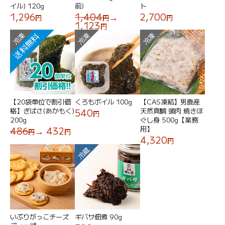
イル) 120g
前)
ト
1,296
1,404
→
2,700
円
円
円
1,123
円
送料無料
冷凍
冷凍
冷凍
【20袋単位で割引価
くろもボイル 100g
【CAS凍結】男鹿産
格】ぎばさ(あかもく)
天然真鯛 頭肉 焼きほ
540
円
200g
ぐし身 500g【業務
用】
486
→ 432
円
円
4,320
円
冷蔵
いぶりがっこチーズ
ギバサ佃煮 90g