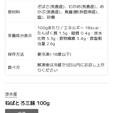
ぎばさ(男鹿産)、わかめ(男鹿産)、め
原材料
かぶ(男鹿産)、魚醤(鯵(秋田県産)、
塩)、砂糖
100gあたり／エネルギー 18kcal・
たんぱく質 1.5g・脂質 0.4g・炭水
栄養成分表示
化物 5.3g・食物繊維 3.4g・食塩相
当量 2.6g
保存方法
要冷凍(-18度以下)
解凍後は冷蔵で5日以内にお召し上が
食べ方
りください
渉水産
ねばとろ三昧 100g