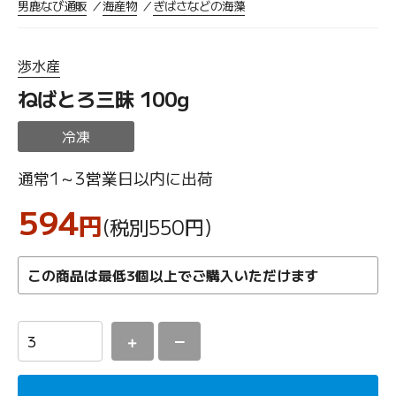
男鹿なび通販
海産物
ぎばさなどの海藻
渉水産
ねばとろ三昧 100g
冷凍
通常1～3営業日以内に出荷
594
円
(税別550
円
)
この商品は最低3個以上でご購入いただけます
＋
－