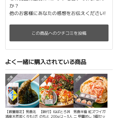
か？
他のお客様にあなたの感想をお伝えください!
この商品へのクチコミを投稿
よく一緒に購入されている商品
冷凍
冷凍
冷凍
【数量限定】男鹿北
【味付】ねばとろ丼
男鹿半島 紅ズワイガ
浦産天然岩くろも(ボ
のもと 200g(2～3人
ニ 甲羅めし 3個セッ