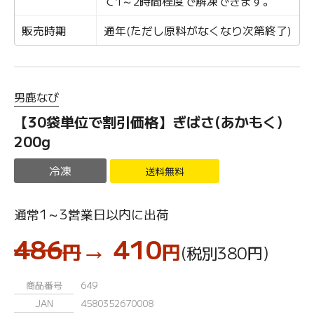
て1～2時間程度で解凍できます。
販売時期
通年(ただし原料がなくなり次第終了)
男鹿なび
【30袋単位で割引価格】ぎばさ(あかもく)
200g
冷凍
送料無料
通常1～3営業日以内に出荷
486
→ 410
円
円
(税別380
円
)
商品番号
649
JAN
4580352670008