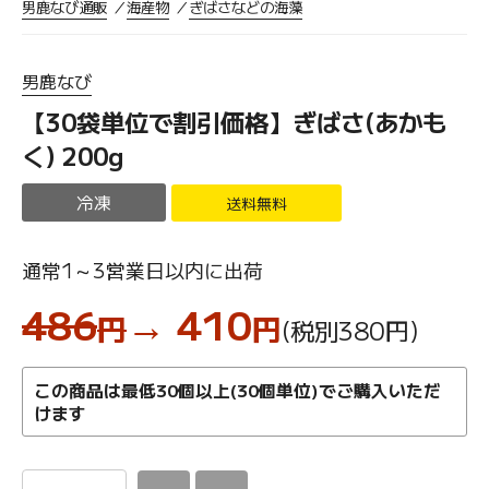
男鹿なび通販
海産物
ぎばさなどの海藻
男鹿なび
【30袋単位で割引価格】ぎばさ(あかも
く) 200g
冷凍
送料無料
通常1～3営業日以内に出荷
486
→ 410
円
円
(税別380
円
)
この商品は最低30個以上(30個単位)でご購入いただ
けます