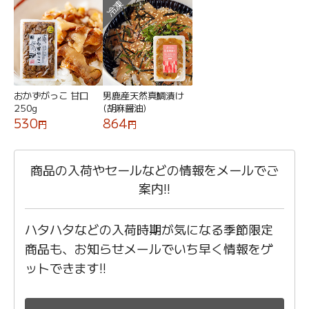
冷凍
おかずがっこ 甘口
男鹿産天然真鯛漬け
250g
(胡麻醤油)
530
864
円
円
商品の入荷やセールなどの情報をメールでご
案内!!
ハタハタなどの入荷時期が気になる季節限定
商品も、お知らせメールでいち早く情報をゲ
ットできます!!