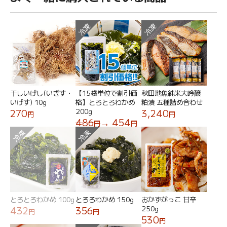
冷凍
冷凍
干しいげし(いぎす・
【15袋単位で割引価
秋田地魚純米大吟醸
いげす) 10g
格】とろとろわかめ
粕漬 五種詰め合わせ
200g
270
3,240
円
円
486
→ 454
円
円
冷凍
冷凍
とろとろわかめ 100g
とろろわかめ 150g
おかずがっこ 甘辛
250g
432
356
円
円
530
円