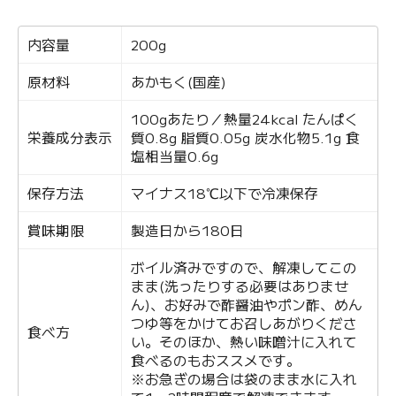
内容量
200g
原材料
あかもく(国産)
100gあたり／熱量24kcal たんぱく
栄養成分表示
質0.8g 脂質0.05g 炭水化物5.1g 食
塩相当量0.6g
保存方法
マイナス18℃以下で冷凍保存
賞味期限
製造日から180日
ボイル済みですので、解凍してこの
まま(洗ったりする必要はありませ
ん)、お好みで酢醤油やポン酢、めん
つゆ等をかけてお召しあがりくださ
食べ方
い。そのほか、熱い味噌汁に入れて
食べるのもおススメです。
※お急ぎの場合は袋のまま水に入れ