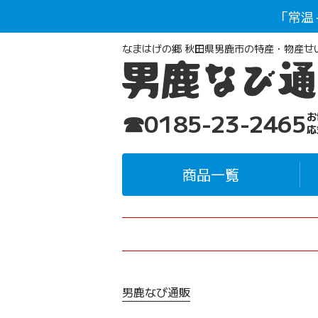
「常温
なまはげの郷 秋田県男鹿市の特産・物産せ
☎0185-23-2465
お
応
商品一覧
男鹿なび通販